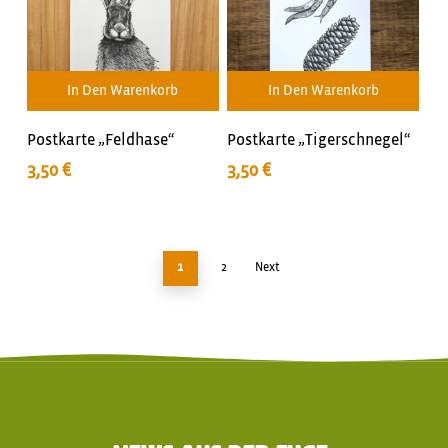
In Den Warenkorb
In Den Warenkorb
Postkarte „Feldhase“
Postkarte „Tigerschnegel“
3,50
€
3,50
€
1
2
Next