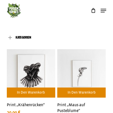
Skip
to
Menu
main
content
Kategorien
In Den Warenkorb
In Den Warenkorb
Print „Krähenrücken“
Print „Maus auf
Pusteblume“
20,00
€