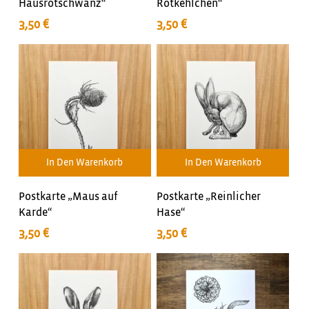
Hausrotschwanz“
Rotkehlchen“
3,50
€
3,50
€
In Den Warenkorb
In Den Warenkorb
Postkarte „Maus auf
Postkarte „Reinlicher
Karde“
Hase“
3,50
€
3,50
€