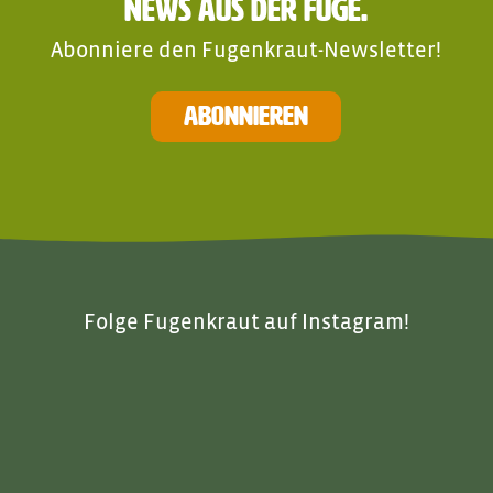
News aus der Fuge.
Abonniere den Fugenkraut-Newsletter!
ABONNIEREN
Name
*
Email Address
*
Folge Fugenkraut auf Instagram!
Für mehr Informationen lies Dir bitte unsere
Datenschutzerklärung
durch. Mit der Anmeldung
bestätigst Du das Du unseren Newsletter empfangen
möchtest. Du kannst den Newsletter jederzeit im Footer
der E-Mails abbestellen.